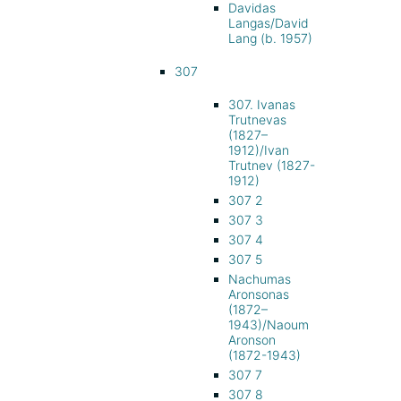
Davidas
Langas/David
Lang (b. 1957)
307
307. Ivanas
Trutnevas
(1827–
1912)/Ivan
Trutnev (1827-
1912)
307 2
307 3
307 4
307 5
Nachumas
Aronsonas
(1872–
1943)/Naoum
Aronson
(1872-1943)
307 7
307 8