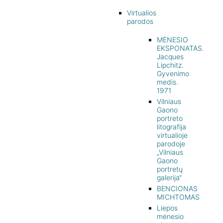
Virtualios
parodos
MĖNESIO
EKSPONATAS.
Jacques
Lipchitz.
Gyvenimo
medis.
1971
Vilniaus
Gaono
portreto
litografija
virtualioje
parodoje
„Vilniaus
Gaono
portretų
galerija“
BENCIONAS
MICHTOMAS
Liepos
mėnesio