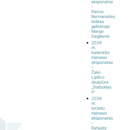
eksponatas
-
Elenos
Bermanaitės
laiškas
gelbėtojai
Marijai
Dagilienei
2026
m.
balandžio
mėnesio
eksponatas
-
Žako
Lipšico
skulptūra
„Stebuklas
II“
2026
m.
birželio
mėnesio
eksponatas
-
Rafaelio