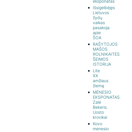
eksponatas
Išsigelbėjęs
Lietuvos
žydų
vaikas
pasakoja
apie
ŠOA
RAŠYTOJOS
MAŠOS
ROLNIKAITĖS
ŠEIMOS
ISTORIJA
Lite
XX
amžiaus
žiemą
MĖNESIO
EKSPONATAS.
Zalė
Bekeris.
Uosto
krovikai
Kovo
mėnesio