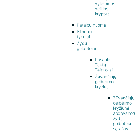
naudojimo taisyklės
vykdomos
veiklos
Žako Lipšico muziejaus ekspozicija
kryptys
Konsultacijų ir ekspertizių paslaugos
Patalpų nuoma
Istoriniai
tyrimai
Žydų
gelbėtojai
Pasaulio
Tautų
Teisuoliai
Žūvančiųjų
gelbėjimo
kryžius
Žūvančiųjų
gelbėjimo
kryžiumi
apdovanot
žydų
gelbėtojų
sąrašas