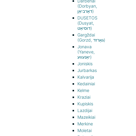
Darbėnai
(Dorbyan,
דאָרביאַן)
DUSETOS
(Dusyat,
דוסיאַט)
Gargždai
(Gorzd, גאָרזד)
Jonava
(Yaneve,
יאַנעווע)
Joniskis
Jurbarkas
Kalvarija
Kedainiai
Kelme
Kraziai
Kupiskis
Lazdijai
Mazeikiai
Merkine
Moletai