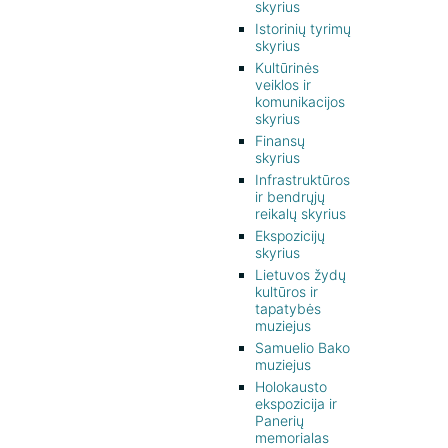
skyrius
Istorinių tyrimų
skyrius
Kultūrinės
veiklos ir
komunikacijos
skyrius
Finansų
skyrius
Infrastruktūros
ir bendrųjų
reikalų skyrius
Ekspozicijų
skyrius
Lietuvos žydų
kultūros ir
tapatybės
muziejus
Samuelio Bako
muziejus
Holokausto
ekspozicija ir
Panerių
memorialas