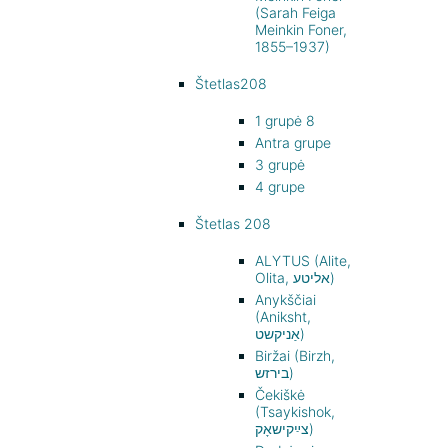
(Sarah Feiga
Meinkin Foner,
1855–1937)
Štetlas208
1 grupė 8
Antra grupe
3 grupė
4 grupe
Štetlas 208
ALYTUS (Alite,
Olita, אליטע)
Anykščiai
(Aniksht,
אַניקשט)
Biržai (Birzh,
בירזש)
Čekiškė
(Tsaykishok,
צײַקישאָק)