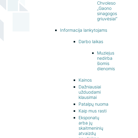
Chvoleso
„Gaono
sinagogos
griuvėsiai“
Informacija lankytojams
Darbo laikas
Muziejus
nedirba
šiomis
dienomis
Kainos
Dažniausiai
užduodami
klausimai
Patalpų nuoma
Kaip mus rasti
Eksponatų
arba jų
skaitmeninių
atvaizdų