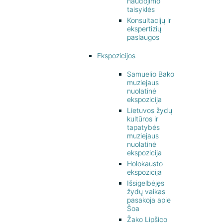
naudojimo
taisyklės
Konsultacijų ir
ekspertizių
paslaugos
Ekspozicijos
Samuelio Bako
muziejaus
nuolatinė
ekspozicija
Lietuvos žydų
kultūros ir
tapatybės
muziejaus
nuolatinė
ekspozicija
Holokausto
ekspozicija
Išsigelbėjęs
žydų vaikas
pasakoja apie
Šoa
Žako Lipšico