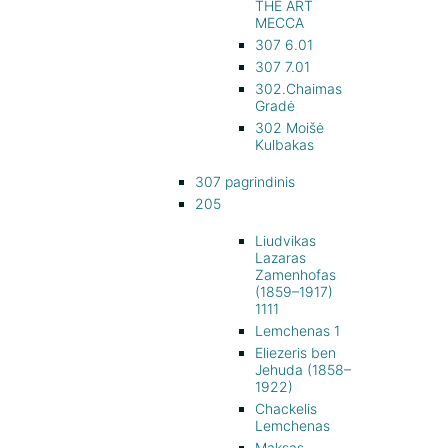
THE ART
MECCA
307 6.01
307 7.01
302.Chaimas
Gradė
302 Moišė
Kulbakas
307 pagrindinis
205
Liudvikas
Lazaras
Zamenhofas
(1859–1917)
1111
Lemchenas 1
Eliezeris ben
Jehuda (1858–
1922)
Chackelis
Lemchenas
Maksas