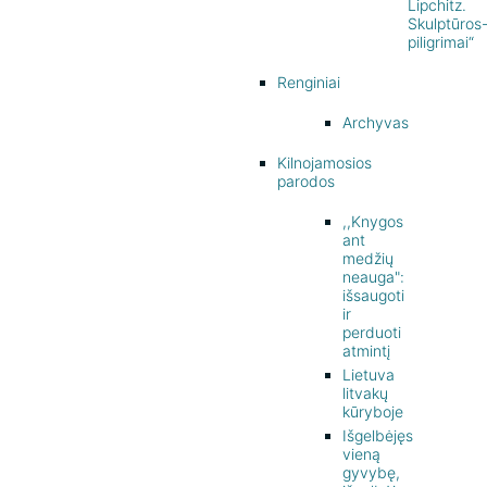
Lipchitz.
Skulptūros
piligrimai“
Renginiai
Archyvas
Kilnojamosios
parodos
,,Knygos
ant
medžių
neauga":
išsaugoti
ir
perduoti
atmintį
Lietuva
litvakų
kūryboje
Išgelbėjęs
vieną
gyvybę,