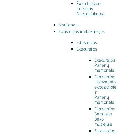
Žako Lipšico
muziejus
Druskininkuose
Naujienos
Edukacijos ir ekskursijos
Edukacijos
Ekskursijos
Ekskursijos
Panerių
memoriale
Ekskursijos
Holokausto
ekpozicijoje
ir
Panerių
memoriale
Ekskursijos
Samuelio
Bako
muziejuje
Ekskursijos