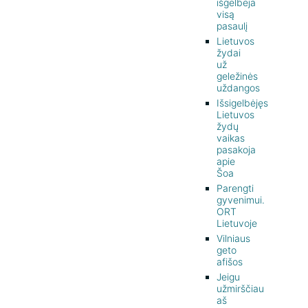
išgelbėja
visą
pasaulį
Lietuvos
žydai
už
geležinės
uždangos
Išsigelbėjęs
Lietuvos
žydų
vaikas
pasakoja
apie
Šoa
Parengti
gyvenimui.
ORT
Lietuvoje
Vilniaus
geto
afišos
Jeigu
užmirščiau
aš