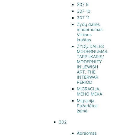
307 9
307 10
307 11
Žydų dailės
modernumas.
Vilniaus
kraštas
ŽYDŲ DAILĖS
MODERNUMAS.
TARPUKARIS/
MODERNITY
IN JEWISH
ART. THE
INTERWAR
PERIOD
MIGRACIJA.
MENO MEKA
Migracija.
Pažadėtoji
žemė
302
Abraomas