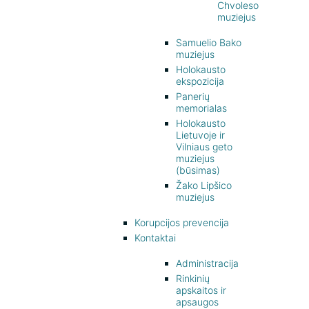
Chvoleso
muziejus
Samuelio Bako
muziejus
Holokausto
ekspozicija
Panerių
memorialas
Holokausto
Lietuvoje ir
Vilniaus geto
muziejus
(būsimas)
Žako Lipšico
muziejus
Korupcijos prevencija
Kontaktai
Administracija
Rinkinių
apskaitos ir
apsaugos