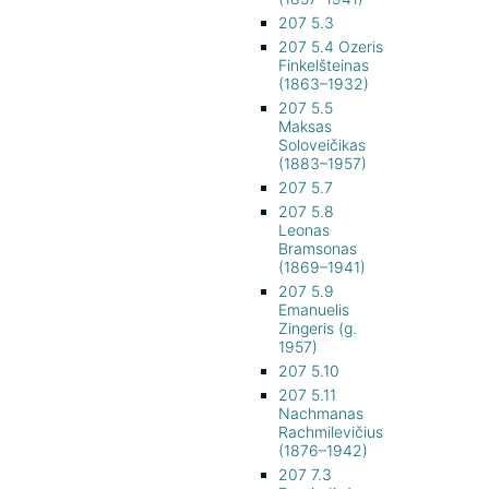
207 5.3
207 5.4 Ozeris
Finkelšteinas
(1863–1932)
207 5.5
Maksas
Soloveičikas
(1883–1957)
207 5.7
207 5.8
Leonas
Bramsonas
(1869–1941)
207 5.9
Emanuelis
Zingeris (g.
1957)
207 5.10
207 5.11
Nachmanas
Rachmilevičius
(1876–1942)
207 7.3