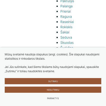
Pakruojis
Palanga
Prienai
Raguva
Raseiniai
Rokiskis
Šakiai
Seduva
Skuodas
Švėkšna
Tauragė
Mūsų svetainė naudoja slapukus (angl. cookies). Šie slapukai naudojami
Telsiai
statistikos ir rinkodaros tikslais.
Trakai
Jei Jūs sutinkate, kad šiems tikslams būtų naudojami slapukai, spauskite
Ukmerge
„Sutinku“ ir toliau naudokitės svetaine.
Utena
Varėna
SUTINKU
Varniai
Vilkaviškis
NESUTINKU
Zarasai
PARINKTYS
Žagarė
Žiežmariai