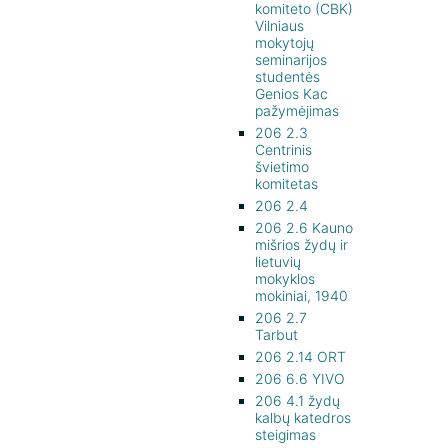
komiteto (CBK)
Vilniaus
mokytojų
seminarijos
studentės
Genios Kac
pažymėjimas
206 2.3
Centrinis
švietimo
komitetas
206 2.4
206 2.6 Kauno
mišrios žydų ir
lietuvių
mokyklos
mokiniai, 1940
206 2.7
Tarbut
206 2.14 ORT
206 6.6 YIVO
206 4.1 žydų
kalbų katedros
steigimas