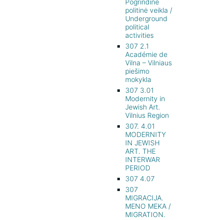
Pogrindinė
politinė veikla /
Underground
political
activities
307 2.1
Académie de
Vilna – Vilniaus
piešimo
mokykla
307 3.01
Modernity in
Jewish Art.
Vilnius Region
307. 4.01
MODERNITY
IN JEWISH
ART. THE
INTERWAR
PERIOD
307 4.07
307
MIGRACIJA.
MENO MEKA /
MIGRATION.