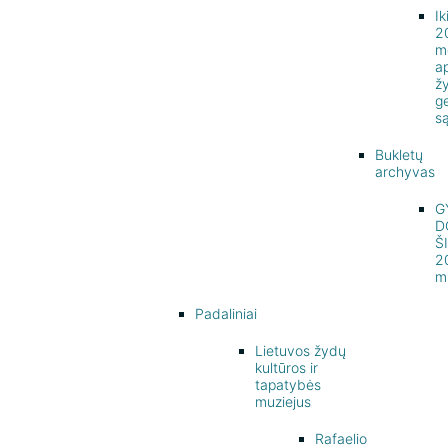
Ik
2
m
a
ž
g
s
Bukletų
archyvas
G
D
Š
2
m
Padaliniai
Lietuvos žydų
kultūros ir
tapatybės
muziejus
Rafaelio