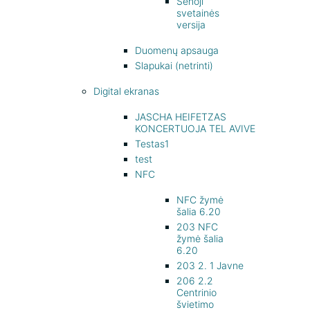
Senoji
svetainės
versija
Duomenų apsauga
Slapukai (netrinti)
Digital ekranas
JASCHA HEIFETZAS
KONCERTUOJA TEL AVIVE
Testas1
test
NFC
NFC žymė
šalia 6.20
203 NFC
žymė šalia
6.20
203 2. 1 Javne
206 2.2
Centrinio
švietimo