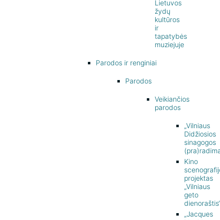
Lietuvos
žydų
kultūros
ir
tapatybės
muziejuje
Parodos ir renginiai
Parodos
Veikiančios
parodos
„Vilniaus
Didžiosios
sinagogos
(pra)radima
Kino
scenografij
projektas
„Vilniaus
geto
dienoraštis
„Jacques