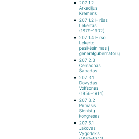
207 1.2
Arkadijus
Kremeris
207 1.2 Hiršas
Lekertas
(1879–1902)
207 1.4 Hiršo
Lekerto
pasikėsinimas į
generalgubernatorių
207 2.3
Cemachas
Šabadas
207 3.1
Dovydas
Volfsonas
(1856–1914)
207 3.2
Pirmasis
Sionistų
kongresas
207 5.1
Jakovas
Vygodskis
(1857–1941)