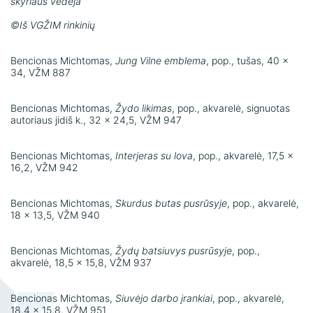
skyriaus vedėja
©Iš VGŽIM rinkinių
Bencionas Michtomas,
Jung Vilne emblema
, pop., tušas, 40 x
34, VŽM 887
Bencionas Michtomas,
Žydo likimas
, pop., akvarelė, signuotas
autoriaus jidiš k., 32 x 24,5, VŽM 947
Bencionas Michtomas,
Interjeras su lova
, pop., akvarelė, 17,5 x
16,2, VŽM 942
Bencionas Michtomas,
Skurdus butas pusrūsyje
, pop., akvarelė,
18 x 13,5, VŽM 940
Bencionas Michtomas,
Žydų batsiuvys pusrūsyje
, pop.,
akvarelė, 18,5 x 15,8, VŽM 937
Bencionas Michtomas,
Siuvėjo darbo įrankiai
, pop., akvarelė,
18,4 x 15,8, VŽM 951