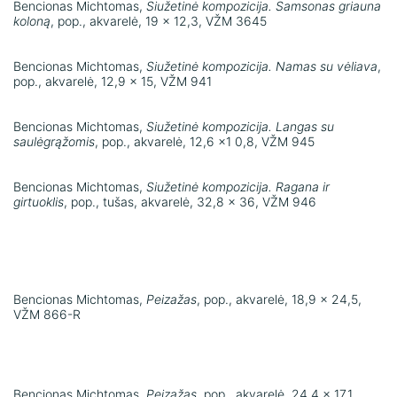
Bencionas Michtomas,
Siužetinė kompozicija. Samsonas griauna
koloną
, pop., akvarelė, 19 x 12,3, VŽM 3645
Bencionas Michtomas,
Siužetinė kompozicija. Namas su vėliava
,
pop., akvarelė, 12,9 x 15, VŽM 941
Bencionas Michtomas,
Siužetinė kompozicija. Langas su
saulėgrąžomis
, pop., akvarelė, 12,6 x1 0,8, VŽM 945
Bencionas Michtomas,
Siužetinė kompozicija. Ragana ir
girtuoklis
, pop., tušas, akvarelė, 32,8 x 36, VŽM 946
Bencionas Michtomas,
Peizažas
, pop., akvarelė, 18,9 x 24,5,
VŽM 866-R
Bencionas Michtomas,
Peizažas
, pop., akvarelė, 24,4 x 17,1,