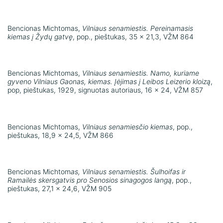
Bencionas Michtomas,
Vilniaus senamiestis. Pereinamasis
kiemas į Žydų gatvę
, pop., pieštukas, 35 x 21,3, VŽM 864
Bencionas Michtomas,
Vilniaus senamiestis. Namo, kuriame
gyveno Vilniaus Gaonas, kiemas. Įėjimas į Leibos Leizerio kloizą
,
pop, pieštukas, 1929, signuotas autoriaus, 16 x 24, VŽM 857
Bencionas Michtomas,
Vilniaus senamiesčio kiemas
, pop.,
pieštukas, 18,9 x 24,5, VŽM 866
Bencionas Michtom
as,
Vilniaus senamiestis. Šulhoifas ir
Ramailės skersgatvis pro Senosios sinagogos langą
, pop.,
pieštukas, 27,1 x 24,6, VŽM 905