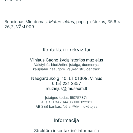
Bencionas Michtomas,
Moters aktas
, pop., pieštukas, 35,6 x
26,2, VŽM 909
Kontaktai ir rekvizitai
Vilniaus Gaono žydų istorijos muziejus
Valstybės biudžetinė įstaiga, duomenys
kaupiami ir saugomi VĮ „Registrų centras“.
Naugarduko g. 10, LT 01309, Vilnius
0 (5) 231 2357
muziejus@jmuseum.lt
Įstaigos kodas 190757374
A. s. : LT347044060001122261
AB SEB bankas. Nėra PVM mokėtojas
Informacija
Struktūra ir kontaktinė informacija