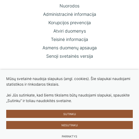
Nuorodos
Administracinė informacija
Korupcijos prevencija
Atviri duomenys
Teisinė informacija
Asmens duomenų apsauga
Senoji svetainės versija
Mums svarbi Jūsų nuomonė
Mūsų svetainė naudoja slapukus (angl. cookies). Šie slapukai naudojami
statistikos ir rinkodaros tikslais.
ĮVERTINKITE MUS
Jei Jūs sutinkate, kad šiems tikslams būtų naudojami slapukai, spauskite
„Sutinku“ ir toliau naudokitės svetaine.
Slapukų parinktys
SUTINKU
Duomenų apsauga
© 2023 Visos teisės saugomos
NESUTINKU
Sukurta:
TEXUS
PARINKTYS