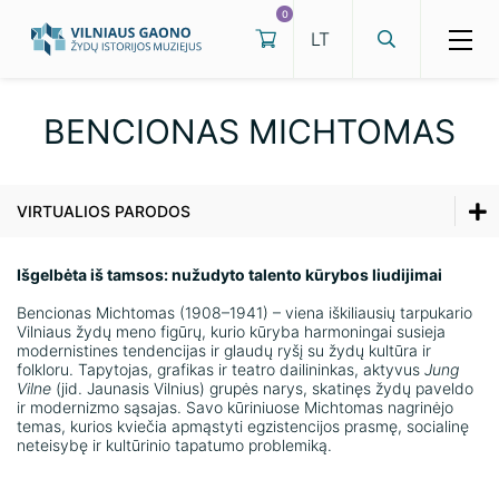
0
BENCIONAS MICHTOMAS
Edukacijos
VIRTUALIOS PARODOS
Ekskursijos
Parodos
Renginiai
Parodos
Išgelbėta iš tamsos: nužudyto talento kūrybos liudijimai
Kilnojamosios parodos
Bencionas Michtomas (1908–1941) – viena iškiliausių tarpukario
Renginiai
Vilniaus žydų meno figūrų, kurio kūryba harmoningai susieja
modernistines tendencijas ir glaudų ryšį su žydų kultūra ir
Virtualios parodos
folkloru. Tapytojas, grafikas ir teatro dailininkas, aktyvus
Jung
Kilnojamosios parodos
Vilne
(jid. Jaunasis Vilnius) grupės narys, skatinęs žydų paveldo
ir modernizmo sąsajas. Savo kūriniuose Michtomas nagrinėjo
temas, kurios kviečia apmąstyti egzistencijos prasmę, socialinę
Virtualios parodos
neteisybę ir kultūrinio tapatumo problemiką.
Darbo laikas
MĖNESIO EKSPONATAS. Jacques Lipchitz. Gyvenimo medis.
1971
Kainos