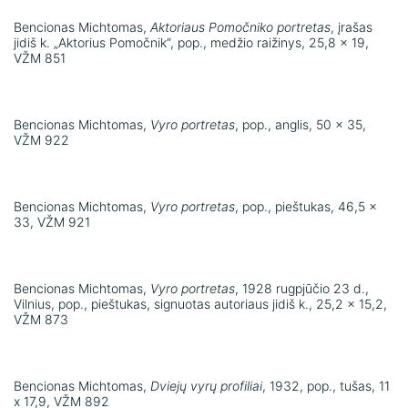
Bencionas Michtomas,
Aktoriaus Pomočniko portretas
, įrašas
jidiš k. „Aktorius Pomočnik“, pop., medžio raižinys, 25,8 x 19,
VŽM 851
Bencionas Michtomas,
Vyro portretas
, pop., anglis, 50 x 35,
VŽM 922
Bencionas Michtomas,
Vyro portretas
, pop., pieštukas, 46,5 x
33, VŽM 921
Bencionas Michtomas,
Vyro portretas
, 1928 rugpjūčio 23 d.,
Vilnius, pop., pieštukas, signuotas autoriaus jidiš k., 25,2 x 15,2,
VŽM 873
Bencionas Michtomas,
Dviejų vyrų profiliai
, 1932, pop., tušas, 11
x 17,9, VŽM 892