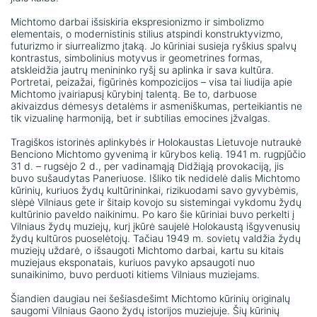
Michtomo darbai išsiskiria ekspresionizmo ir simbolizmo
elementais, o modernistinis stilius atspindi konstruktyvizmo,
futurizmo ir siurrealizmo įtaką. Jo kūriniai susieja ryškius spalvų
kontrastus, simbolinius motyvus ir geometrines formas,
atskleidžia jautrų menininko ryšį su aplinka ir sava kultūra.
Portretai, peizažai, figūrinės kompozicijos – visa tai liudija apie
Michtomo įvairiapusį kūrybinį talentą. Be to, darbuose
akivaizdus dėmesys detalėms ir asmeniškumas, perteikiantis ne
tik vizualinę harmoniją, bet ir subtilias emocines įžvalgas.
Tragiškos istorinės aplinkybės ir Holokaustas Lietuvoje nutraukė
Benciono Michtomo gyvenimą ir kūrybos kelią. 1941 m. rugpjūčio
31 d. – rugsėjo 2 d., per vadinamąją Didžiąją provokaciją, jis
buvo sušaudytas Paneriuose. Išliko tik nedidelė dalis Michtomo
kūrinių, kuriuos žydų kultūrininkai, rizikuodami savo gyvybėmis,
slėpė Vilniaus gete ir šitaip kovojo su sistemingai vykdomu žydų
kultūrinio paveldo naikinimu. Po karo šie kūriniai buvo perkelti į
Vilniaus žydų muziejų, kurį įkūrė saujelė Holokaustą išgyvenusių
žydų kultūros puoselėtojų. Tačiau 1949 m. sovietų valdžia žydų
muziejų uždarė, o išsaugoti Michtomo darbai, kartu su kitais
muziejaus eksponatais, kuriuos pavyko apsaugoti nuo
sunaikinimo, buvo perduoti kitiems Vilniaus muziejams.
Šiandien daugiau nei šešiasdešimt Michtomo kūrinių originalų
saugomi Vilniaus Gaono žydų istorijos muziejuje. Šių kūrinių