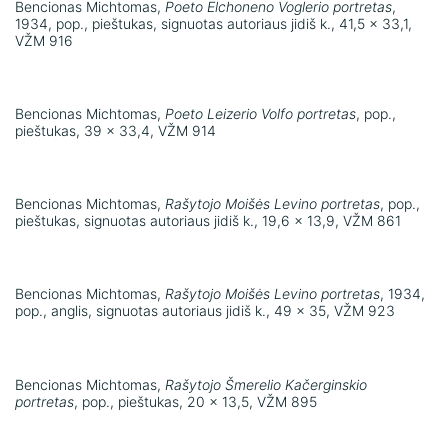
Bencionas Michtomas,
Poeto Elchoneno Voglerio portretas
,
1934, pop., pieštukas, signuotas autoriaus jidiš k., 41,5 x 33,1,
VŽM 916
Bencionas Michtomas,
Poeto Leizerio Volfo portretas
, pop.,
pieštukas, 39 x 33,4, VŽM 914
Bencionas Michtomas,
Rašytojo Moišės Levino portretas
, pop.,
pieštukas, signuotas autoriaus jidiš k., 19,6 x 13,9, VŽM 861
Bencionas Michtomas,
Rašytojo Moišės Levino portretas
, 1934,
pop., anglis, signuotas autoriaus jidiš k., 49 x 35, VŽM 923
Bencionas Michtomas,
Rašytojo Šmerelio Kačerginskio
portretas
, pop., pieštukas, 20 x 13,5, VŽM 895