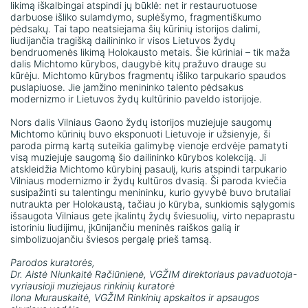
likimą iškalbingai atspindi jų būklė: net ir restauruotuose
darbuose išliko sulamdymo, suplėšymo, fragmentiškumo
pėdsakų. Tai tapo neatsiejama šių kūrinių istorijos dalimi,
liudijančia tragišką dailininko ir visos Lietuvos žydų
bendruomenės likimą Holokausto metais. Šie kūriniai – tik maža
dalis Michtomo kūrybos, daugybė kitų pražuvo drauge su
kūrėju. Michtomo kūrybos fragmentų išliko tarpukario spaudos
puslapiuose. Jie įamžino menininko talento pėdsakus
modernizmo ir Lietuvos žydų kultūrinio paveldo istorijoje.
Nors dalis Vilniaus Gaono žydų istorijos muziejuje saugomų
Michtomo kūrinių buvo eksponuoti Lietuvoje ir užsienyje, ši
paroda pirmą kartą suteikia galimybę vienoje erdvėje pamatyti
visą muziejuje saugomą šio dailininko kūrybos kolekciją. Ji
atskleidžia Michtomo kūrybinį pasaulį, kuris atspindi tarpukario
Vilniaus modernizmo ir žydų kultūros dvasią. Ši paroda kviečia
susipažinti su talentingu menininku, kurio gyvybė buvo brutaliai
nutraukta per Holokaustą, tačiau jo kūryba, sunkiomis sąlygomis
išsaugota Vilniaus gete įkalintų žydų šviesuolių, virto nepaprastu
istoriniu liudijimu, įkūnijančiu meninės raiškos galią ir
simbolizuojančiu šviesos pergalę prieš tamsą.
Parodos kuratorės,
Dr. Aistė Niunkaitė Račiūnienė, VGŽIM direktoriaus pavaduotoja-
vyriausioji muziejaus rinkinių kuratorė
Ilona Murauskaitė, VGŽIM Rinkinių apskaitos ir apsaugos