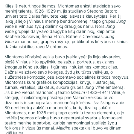
Samuelio Bako muziejaus nuolatinė
ekspozicija
Kilęs iš neturtingos šeimos, Michtomas anksti atskleidė savo
Vilniaus Gaono portreto litografija virtualioje parodoje
Dažniausiai užduodami klausimai
meninį talentą. 1926–1929 m. jis studijavo Stepono Batoro
„Vilniaus Gaono portretų galerija“
universiteto Dailės fakultete kaip laisvasis klausytojas. Per šį
Lietuvos žydų kultūros ir tapatybės
laiką įsiliejo į Vilniaus meninę bendruomenę ir tapo grupės
Jung
Patalpų nuoma
BENCIONAS MICHTOMAS
muziejaus nuolatinė ekspozicija
Vilne
ir Vilniaus žydų dailininkų draugijos nariu. Nors
Jung
Vilne
grupėje dalyvavo daugybė kitų dailininkų, kaip antai
Liepos mėnesio eksponatas
Kaip mus rasti
Holokausto ekspozicija
Rachelė Suckever, Šeina Efron, Rafaelis Chvolesas,
Jung
Vilne
almanachus, grupės rašytojų publikuotus kūrybos rinkinius
Išsigelbėjęs Lietuvos žydų vaikas pasakoja apie ŠOA
Eksponatų arba jų skaitmeninių atvaizdų
Išsigelbėjęs žydų vaikas pasakoja apie Šoa
dažniausiai iliustravo Michtomas.
naudojimo taisyklės
RAŠYTOJOS MAŠOS ROLNIKAITĖS ŠEIMOS ISTORIJA
Michtomo kūrybinė veikla buvo įvairialypė: jis liejo akvareles,
Žako Lipšico muziejaus ekspozicija
piešė Vilniaus ir jo apylinkių peizažus, portretus, eskizines
Konsultacijų ir ekspertizių paslaugos
Lite XX amžiaus žiemą
žmogaus kūno studijas, figūrines ir siužetines kompozicijas.
Dažnai vaizdavo savo kolegas, žydų kultūros veikėjus, o
MĖNESIO EKSPONATAS. Zalė Bekeris. Uosto krovikai
siužetinėse kompozicijose akcentavo socialinės kritikos motyvus.
Michtomas kūrė grafikos kompozicijas, knygų iliustracijas,
Kovo mėnesio eksponatas - Elenos Bermanaitės laiškas
žurnalų viršelius, plakatus, sukūrė grupės
Jung Vilne
emblemą.
gelbėtojai Marijai Dagilienei
Jis buvo vienas marionečių teatro
Maidim
(1933–1941) Vilniuje
steigėjų ir reikšmingai prisidėjo prie
Maidim
veiklos: buvo
2026 m. balandžio mėnesio eksponatas - Žako Lipšico
dizaineris ir scenografas, marionečių kūrėjas. Išraiškingos apie
skulptūra „Stebuklas II“
80 centimetrų aukščio marionetės, kurių dizainą sukūrė
Michtomas, nuo 1935 metų tapo esminiu teatro elementu, o jo
2026 m. birželio mėnesio eksponatas - Rafaelio Chvoleso
indėlis į scenos dizainą buvo nepaprastai svarbus formuojant
„Gaono sinagogos griuvėsiai“
teatro meninę tapatybę, kurioje harmoningai susiliejo žydų
folkloras ir vizualūs menai.
Maidim
spektakliai buvo vaidinami
jidiš kalba.