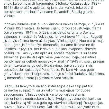
anglų kalbomis girdi fragmentus iš Ichoko Rudaševskio (1927–
1943) dienoraščio apie tai, ką jam, dar vaikui, teko patirti
besislepiant „malinoje“ viename iš sandėlių Šiaulių gatvėje
Vilniuje.
Ichokas Rudaševskis buvo vienintelis vaikas šeimoje, kuri įsikūrė
Vilniuje 1921 metais. Jo tėvas Elijahu dirbo spaustuvėje, mama
buvo siuvėja. 1941 m. birželį, prasidėjus karui tarp Sovietų
sąjungos ir nacistinės Vokietijos, Ichokui buvo 14 metų. Rugsėjį
jis su visa šeima buvo uždarytas į Vilniaus getą. Nuo pat pirmųjų
dienų gete jis ėmė rašyti dienoraštį, kuriame fiksavo ne tik
kasdienius įvykius, bet ir savo nuotaikas, svajones, išdėstė
požiūrį į tai, kas vyksta aplinkui, aprašė mėginimus su šeima
sėkmingai pasislėpti slėptuvėse „malinose“. Deja, paskutinis
bandymas išsigelbėti nepavyko – „malina“ 1943 m. spalį, praėjus
dviem savaitėms po geto likvidavimo, buvo surasta ir visi
besislėpusieji sušaudyti Paneriuose. Po karo Vilniaus geto
griuvėsiuose netoli slėptuvės, kurioje slėpėsi Rudaševskių šeima,
šį dienoraštį atrado jų giminaitė Sara Vološin.
Slėptuvės lankytojai vaizdo instaliacijos dėka taip pat turi
galimybę susipažinti su unikaliomis muziejaus fonduose
saugomomis, Vilniaus gete iš karto po karo rastomis
asmeninėmis nuotraukomis. Iš jų žvelgiantys žmonės, kartu su
tais, kurie visą Vilniaus geto egzistavimo laikotarpį išsaugojo jas,
buvo nužudyti Paneriuose. Dalis šių nuotraukų yra įvardintos.