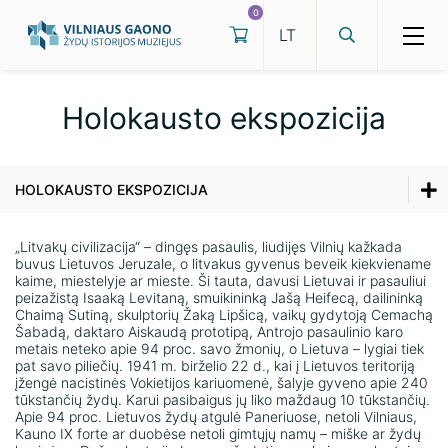
0
Holokausto ekspozicija
Edukacijos
HOLOKAUSTO EKSPOZICIJA
Ekskursijos
Parodos
Renginiai
Samuelio Bako muziejaus nuolatinė ekspozicija
Darbo laikas
„Litvakų civilizacija“ – dingęs pasaulis, liudijęs Vilnių kažkada
buvus Lietuvos Jeruzale, o litvakus gyvenus beveik kiekviename
Kilnojamosios parodos
kaime, miestelyje ar mieste. Ši tauta, davusi Lietuvai ir pasauliui
Kainos
Lietuvos žydų kultūros ir tapatybės muziejaus nuolatinė
Samuelio Bako muziejaus nuolatinė
peizažistą Isaaką Levitaną, smuikininką Jašą Heifecą, dailininką
ekspozicija
ekspozicija
Chaimą Sutiną, skulptorių Žaką Lipšicą, vaikų gydytoją Cemachą
Virtualios parodos
Dažniausiai užduodami klausimai
Šabadą, daktaro Aiskaudą prototipą, Antrojo pasaulinio karo
metais neteko apie 94 proc. savo žmonių, o Lietuva – lygiai tiek
Lietuvos žydų kultūros ir tapatybės
Holokausto ekspozicija
Patalpų nuoma
pat savo piliečių. 1941 m. birželio 22 d., kai į Lietuvos teritoriją
muziejaus nuolatinė ekspozicija
įžengė nacistinės Vokietijos kariuomenė, šalyje gyveno apie 240
tūkstančių žydų. Karui pasibaigus jų liko maždaug 10 tūkstančių.
Kaip mus rasti
Išsigelbėjęs žydų vaikas pasakoja apie Šoa
Holokausto ekspozicija
Apie 94 proc. Lietuvos žydų atgulė Paneriuose, netoli Vilniaus,
Kauno IX forte ar duobėse netoli gimtųjų namų – miške ar žydų
Eksponatų arba jų skaitmeninių atvaizdų
Išsigelbėjęs žydų vaikas pasakoja apie Šoa