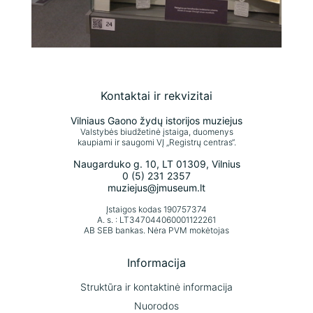
Kontaktai ir rekvizitai
Vilniaus Gaono žydų istorijos muziejus
Valstybės biudžetinė įstaiga, duomenys
kaupiami ir saugomi VĮ „Registrų centras“.
Naugarduko g. 10, LT 01309, Vilnius
0 (5) 231 2357
muziejus@jmuseum.lt
Įstaigos kodas 190757374
A. s. : LT347044060001122261
AB SEB bankas. Nėra PVM mokėtojas
Informacija
Struktūra ir kontaktinė informacija
Nuorodos