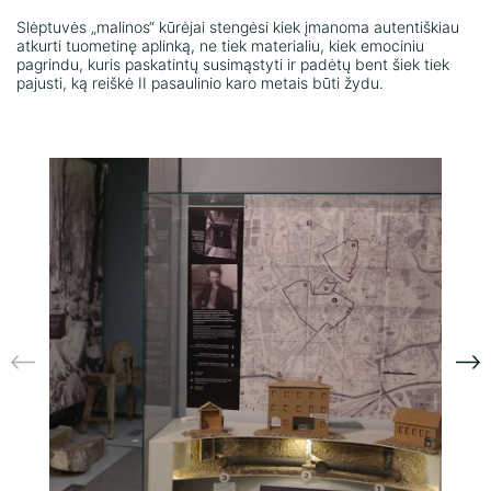
Slėptuvės „malinos“ kūrėjai stengėsi kiek įmanoma autentiškiau
atkurti tuometinę aplinką, ne tiek materialiu, kiek emociniu
pagrindu, kuris paskatintų susimąstyti ir padėtų bent šiek tiek
pajusti, ką reiškė II pasaulinio karo metais būti žydu.