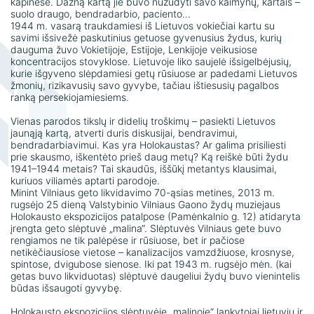
Žako Lipšico muziejaus ekspozicija
kapinėse. Dažną kartą jie buvo nužudyti savo kaimynų, kartais –
naudojimo taisyklės
suolo draugo, bendradarbio, paciento…
1944 m. vasarą traukdamiesi iš Lietuvos vokiečiai kartu su
Žako Lipšico muziejaus ekspozicija
Konsultacijų ir ekspertizių paslaugos
savimi išsivežė paskutinius getuose gyvenusius žydus, kurių
dauguma žuvo Vokietijoje, Estijoje, Lenkijoje veikusiose
koncentracijos stovyklose. Lietuvoje liko saujelė išsigelbėjusių,
kurie išgyveno slėpdamiesi getų rūsiuose ar padedami Lietuvos
žmonių, rizikavusių savo gyvybe, tačiau ištiesusių pagalbos
ranką persekiojamiesiems.
Vienas parodos tikslų ir didelių troškimų – pasiekti Lietuvos
jaunąją kartą, atverti duris diskusijai, bendravimui,
bendradarbiavimui. Kas yra Holokaustas? Ar galima prisiliesti
prie skausmo, iškentėto prieš daug metų? Ką reiškė būti žydu
1941–1944 metais? Tai skaudūs, iššūkį metantys klausimai,
kuriuos viliamės aptarti parodoje.
Minint Vilniaus geto likvidavimo 70-ąsias metines, 2013 m.
rugsėjo 25 dieną Valstybinio Vilniaus Gaono žydų muziejaus
Holokausto ekspozicijos patalpose (Pamėnkalnio g. 12) atidaryta
įrengta geto slėptuvė „malina“. Slėptuvės Vilniaus gete buvo
rengiamos ne tik palėpėse ir rūsiuose, bet ir pačiose
netikėčiausiose vietose – kanalizacijos vamzdžiuose, krosnyse,
spintose, dvigubose sienose. Iki pat 1943 m. rugsėjo mėn. (kai
getas buvo likviduotas) slėptuvė daugeliui žydų buvo vienintelis
būdas išsaugoti gyvybę.
Holokausto ekspozicijos slėptuvėje „malinoje“ lankytojai lietuvių ir