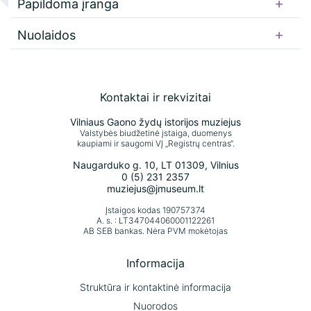
Papildoma įranga
naudojimo taisyklės
Eksponatų arba jų skaitmeninių atvaizdų naudojimo taisyklės
Nuolaidos
Konsultacijų ir ekspertizių paslaugos
Konsultacijų ir ekspertizių paslaugos
Samuelio Bako muziejaus nuolatinė
Kontaktai ir rekvizitai
ekspozicija
Vilniaus Gaono žydų istorijos muziejus
Valstybės biudžetinė įstaiga, duomenys
Lietuvos žydų kultūros ir tapatybės
kaupiami ir saugomi VĮ „Registrų centras“.
muziejaus nuolatinė ekspozicija
Naugarduko g. 10, LT 01309, Vilnius
Holokausto ekspozicija
0 (5) 231 2357
muziejus@jmuseum.lt
Išsigelbėjęs žydų vaikas pasakoja apie Šoa
Įstaigos kodas 190757374
A. s. : LT347044060001122261
Žako Lipšico muziejaus ekspozicija
AB SEB bankas. Nėra PVM mokėtojas
Informacija
Struktūra ir kontaktinė informacija
Nuorodos