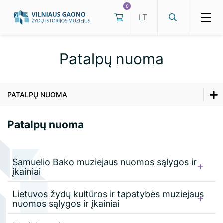
0
Patalpų nuoma
Edukacijos
PATALPŲ NUOMA
Ekskursijos
Parodos
Renginiai
Darbo laikas
Darbo laikas
Patalpų nuoma
Kilnojamosios parodos
Kainos
Kainos
Virtualios parodos
Samuelio Bako muziejaus nuomos sąlygos ir
Dažniausiai užduodami klausimai
Dažniausiai užduodami klausimai
įkainiai
Patalpų nuoma
Patalpų nuoma
Lietuvos žydų kultūros ir tapatybės muziejaus
Kaip mus rasti
nuomos sąlygos ir įkainiai
Kaip mus rasti
Eksponatų arba jų skaitmeninių atvaizdų