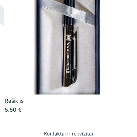
naudojimo taisyklės
Muziejaus leidiniai
Žako Lipšico muziejaus ekspozicija
Konsultacijų ir ekspertizių paslaugos
Atvirukai
Rašiklis
5.50 €
Kontaktai ir rekvizitai