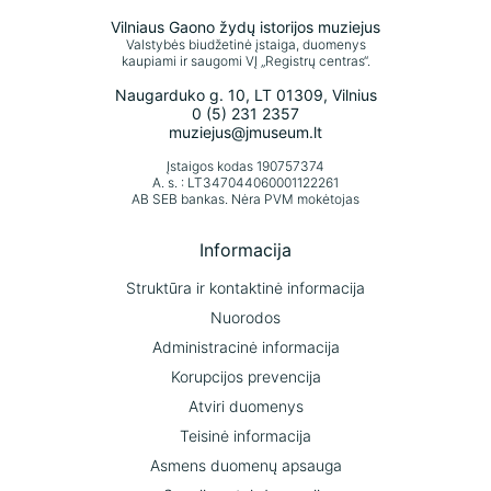
Vilniaus Gaono žydų istorijos muziejus
Valstybės biudžetinė įstaiga, duomenys
kaupiami ir saugomi VĮ „Registrų centras“.
Naugarduko g. 10, LT 01309, Vilnius
0 (5) 231 2357
muziejus@jmuseum.lt
Įstaigos kodas 190757374
A. s. : LT347044060001122261
AB SEB bankas. Nėra PVM mokėtojas
Informacija
Struktūra ir kontaktinė informacija
Nuorodos
Administracinė informacija
Korupcijos prevencija
Atviri duomenys
Teisinė informacija
Asmens duomenų apsauga