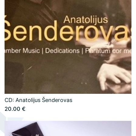
naudojimo taisyklės
Muziejaus leidiniai
Žako Lipšico muziejaus ekspozicija
Konsultacijų ir ekspertizių paslaugos
Atvirukai
CD: Anatolijus Šenderovas
20.00 €