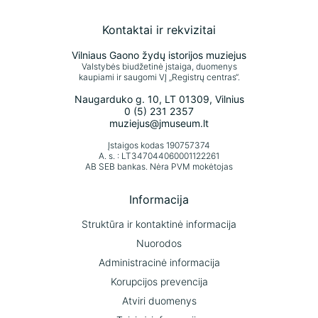
Kontaktai ir rekvizitai
Vilniaus Gaono žydų istorijos muziejus
Valstybės biudžetinė įstaiga, duomenys
kaupiami ir saugomi VĮ „Registrų centras“.
Naugarduko g. 10, LT 01309, Vilnius
0 (5) 231 2357
muziejus@jmuseum.lt
Įstaigos kodas 190757374
A. s. : LT347044060001122261
AB SEB bankas. Nėra PVM mokėtojas
Informacija
Struktūra ir kontaktinė informacija
Nuorodos
Administracinė informacija
Korupcijos prevencija
Atviri duomenys