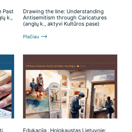
e Past
Drawing the line: Understanding
lų k.,
Antisemitism through Caricatures
(anglų k., aktyvi Kultūros pase)
Plačiau
į.
Edukacija „Holokaustas Lietuvoje: