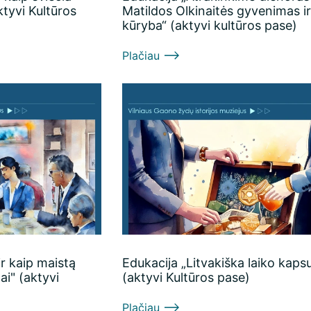
ktyvi Kultūros
Matildos Olkinaitės gyvenimas i
kūryba“ (aktyvi kultūros pase)
Plačiau
ir kaip maistą
Edukacija „Litvakiška laiko kapsu
i" (aktyvi
(aktyvi Kultūros pase)
Plačiau