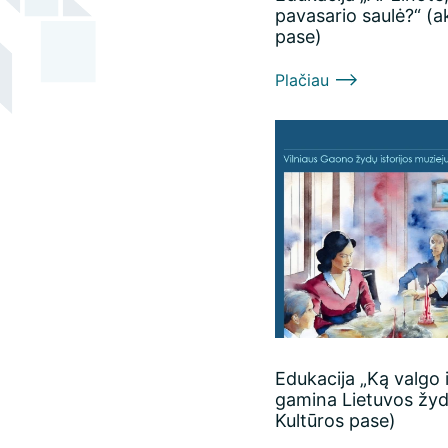
pavasario saulė?“ (a
pase)
Plačiau
Edukacija „Ką valgo 
gamina Lietuvos žyda
Kultūros pase)