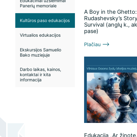
Edukaciniai užsiėmimai
Panerių memoriale
A Boy in the Ghetto:
Rudashevsky’s Story
Kultūros paso edukacijos
Survival (anglų k., a
pase)
Virtualios edukacijos
Plačiau
Ekskursijos Samuelio
Bako muziejuje
Darbo laikas, kainos,
kontaktai ir kita
informacija
Edukacija „Ar žinote,