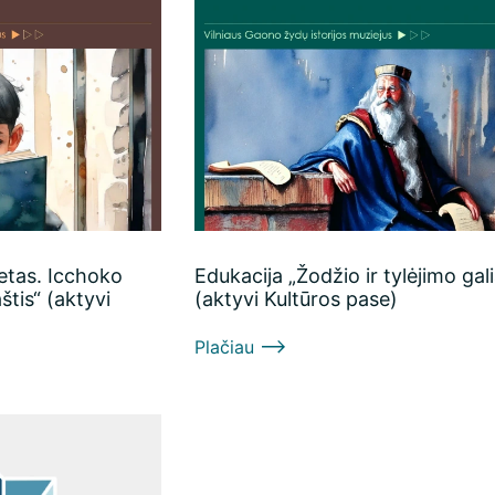
getas. Icchoko
Edukacija „Žodžio ir tylėjimo gali
tis“ (aktyvi
(aktyvi Kultūros pase)
Plačiau