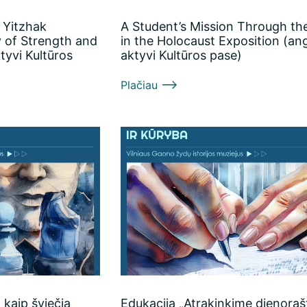
 Yitzhak
A Student’s Mission Through th
 of Strength and
in the Holocaust Exposition (ang
ktyvi Kultūros
aktyvi Kultūros pase)
Plačiau
 kaip šviečia
Edukacija „Atrakinkime dienorašt