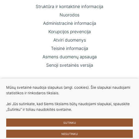
Struktūra ir kontaktinė informacija
Nuorodos
Administracinė informacija
Korupcijos prevencija
Atviri duomenys
Teisinė informacija
Asmens duomenų apsauga
Senoji svetainės versija
Mums svarbi Jūsų nuomonė
Mūsų svetainė naudoja slapukus (angl. cookies). Šie slapukai naudojami
statistikos ir rinkodaros tikslais.
ĮVERTINKITE MUS
Jei Jūs sutinkate, kad šiems tikslams būtų naudojami slapukai, spauskite
„Sutinku“ ir toliau naudokitės svetaine.
Slapukų parinktys
SUTINKU
Duomenų apsauga
© 2023 Visos teisės saugomos
NESUTINKU