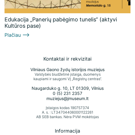
Edukacija „Panerių pabėgimo tunelis“ (aktyvi
Kultūros pase)
Plačiau
Kontaktai ir rekvizitai
Vilniaus Gaono žydų istorijos muziejus
Valstybės biudžetinė įstaiga, duomenys
kaupiami ir saugomi VĮ „Registrų centras“.
Naugarduko g. 10, LT 01309, Vilnius
0 (5) 231 2357
muziejus@jmuseum.lt
Įstaigos kodas 190757374
A. s. : LT347044060001122261
AB SEB bankas. Nėra PVM mokėtojas
Informacija