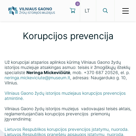
0
Korupcijos prevencija
Edukacijos
Ekskursijos
Parodos
Už korupcijai atsparios aplinkos kūrimą Vilniaus Gaono žydų
istorijos muziejuje atsakingas asmuo: teisės ir žmogiškųjų išteklių
specialistė
Neringa Mickevičiūtė
, mob. +370 687 20526, el. p.
Renginiai
Darbo laikas
neringa.mickeviciute@jmuseum.lt
, adresas: Naugarduko g. 10,
Vilnius.
Kilnojamosios parodos
Kainos
Samuelio Bako muziejaus nuolatinė
Vilniaus Gaono žydų istorijos muziejaus korupcijos prevencijos
ekspozicija
Virtualios parodos
atmintinė.
Dažniausiai užduodami klausimai
Lietuvos žydų kultūros ir tapatybės
Vilniaus Gaono žydų istorijos muziejus vadovaujasi teisės aktais,
Patalpų nuoma
muziejaus nuolatinė ekspozicija
reglamentuojančiais korupcijos prevencijos priemonių
įgyvendinimą:
Kaip mus rasti
Holokausto ekspozicija
Lietuvos Respublikos korupcijos prevencijos įstatymu, nuoroda.
Eksponatų arba jų skaitmeninių atvaizdų
Lietuvos Respublikos pranešėjų apsaugos įstatymu, nuoroda.
Išsigelbėjęs žydų vaikas pasakoja apie Šoa