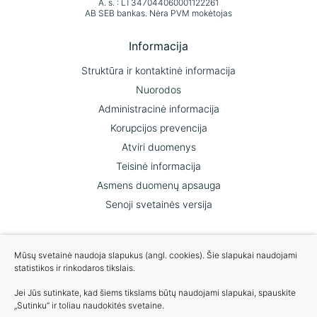
A. s. : LT347044060001122261
AB SEB bankas. Nėra PVM mokėtojas
Informacija
Struktūra ir kontaktinė informacija
Nuorodos
Administracinė informacija
Korupcijos prevencija
Atviri duomenys
Teisinė informacija
Asmens duomenų apsauga
Senoji svetainės versija
Mums svarbi Jūsų nuomonė
Mūsų svetainė naudoja slapukus (angl. cookies). Šie slapukai naudojami
statistikos ir rinkodaros tikslais.
ĮVERTINKITE MUS
Jei Jūs sutinkate, kad šiems tikslams būtų naudojami slapukai, spauskite
„Sutinku“ ir toliau naudokitės svetaine.