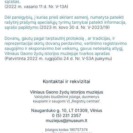
sąrašas.
(2022 m. vasario 11 d. Nr. V-13A)
Dėl pareigybių, į kurias prieš skiriant asmenį, numatyta pateikti
rašytinį prašymą specialiųjų tyrimų tarnybai pateikti informacija,
sąrašo papildymo.
(2023 m. kovo 30 d. Nr. V-2023/19)
Dovanų, gautų pagal tarptautinį protokolą , ar tradicijas, ir
reprezentacijai skirtų dovanų perdavimo, vertinimo registravimo
saugojimo ir eksponavimo bei veiksmų, gavus neteisėtą atlygį,
Vilniaus Gaono žydų istorijos muziejuje tvarkos aprašas
(Patvirtinta 2022 m. rugpjūčio 24 d. Nr. V-53A įsakymu)
Kontaktai ir rekvizitai
Vilniaus Gaono žydų istorijos muziejus
Valstybės biudžetinė įstaiga, duomenys
kaupiami ir saugomi VĮ „Registrų centras“.
Naugarduko g. 10, LT 01309, Vilnius
0 (5) 231 2357
muziejus@jmuseum.lt
Įstaigos kodas 190757374