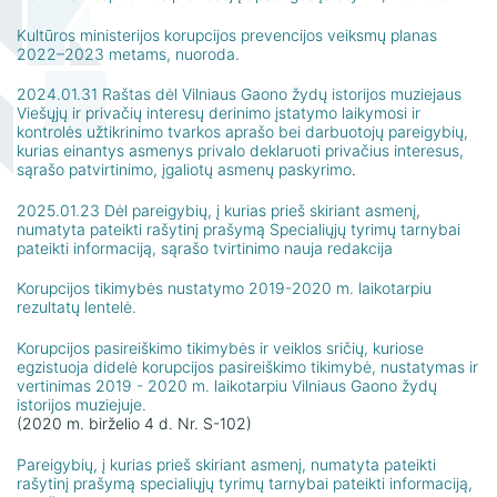
naudojimo taisyklės
Kultūros ministerijos korupcijos prevencijos veiksmų planas
Žako Lipšico muziejaus ekspozicija
2022–2023 metams, nuoroda.
Konsultacijų ir ekspertizių paslaugos
2024.01.31 Raštas dėl Vilniaus Gaono žydų istorijos muziejaus
Viešųjų ir privačių interesų derinimo įstatymo laikymosi ir
kontrolės užtikrinimo tvarkos aprašo bei darbuotojų pareigybių,
kurias einantys asmenys privalo deklaruoti privačius interesus,
sąrašo patvirtinimo, įgaliotų asmenų paskyrimo
.
2025.01.23 Dėl pareigybių, į kurias prieš skiriant asmenį,
numatyta pateikti rašytinį prašymą Specialiųjų tyrimų tarnybai
pateikti informaciją, sąrašo tvirtinimo nauja redakcija
Korupcijos tikimybės nustatymo 2019-2020 m. laikotarpiu
rezultatų lentelė.
Korupcijos pasireiškimo tikimybės ir veiklos sričių, kuriose
egzistuoja didelė korupcijos pasireiškimo tikimybė, nustatymas ir
vertinimas 2019 - 2020 m. laikotarpiu Vilniaus Gaono žydų
istorijos muziejuje.
(2020 m. birželio 4 d. Nr. S-102)
Pareigybių, į kurias prieš skiriant asmenį, numatyta pateikti
rašytinį prašymą specialiųjų tyrimų tarnybai pateikti informaciją,