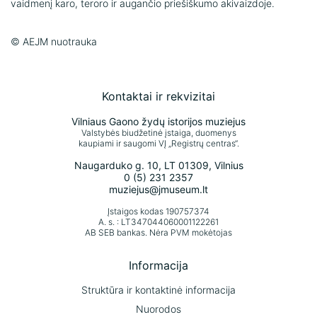
vaidmenį karo, teroro ir augančio priešiškumo akivaizdoje.
© AEJM nuotrauka
Kontaktai ir rekvizitai
Vilniaus Gaono žydų istorijos muziejus
Valstybės biudžetinė įstaiga, duomenys
kaupiami ir saugomi VĮ „Registrų centras“.
Naugarduko g. 10, LT 01309, Vilnius
0 (5) 231 2357
muziejus@jmuseum.lt
Įstaigos kodas 190757374
A. s. : LT347044060001122261
AB SEB bankas. Nėra PVM mokėtojas
Informacija
Struktūra ir kontaktinė informacija
Nuorodos