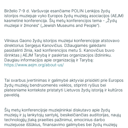
Birželio 7-9 d. Varšuvoje esančiame POLIN Lenkijos žydų
istorijos muziejuje vyko Europos žydų muziejų asociacijos (AEJM)
kasmetinė konferencija. Šių metų konferencijos tema - „Žydų
muziejai ir žmonės“ („Jewish Museums and People“).
Vilniaus Gaono žydų istorijos muziejui konferencijoje atstovavo
direktorius Sergejus Kanovičius. Džiaugiamės galėdami
pasidalinti žinia, kad konferencijos metu S. Kanovičius buvo
išrinktas į AEJM Tarybą ir paskirtas organizacijos iždininku.
Daugiau informacijos apie organizaciją ir Tarybą:
https://www.aejm.org/about-us/
Tai svarbus įvertinimas ir galimybė aktyviai prisidėti prie Europos
žydų muziejų bendruomenės veiklos, stiprinti ryšius bei
platesniame kontekste pristatyti Lietuvos žydų istoriją ir kultūros
paveldą.
Šių metų konferencijoje muziejininkai diskutavo apie žydų
muziejų ir jų lankytojų santykį, besikeičiančias auditorijas, naujų
technologijų įtaką praeities pažinimui, emocinius darbo
muziejuose iššūkius, finansavimo galimybes bei žydų muziejų