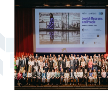
naudojimo taisyklės
Žako Lipšico muziejaus ekspozicija
Konsultacijų ir ekspertizių paslaugos