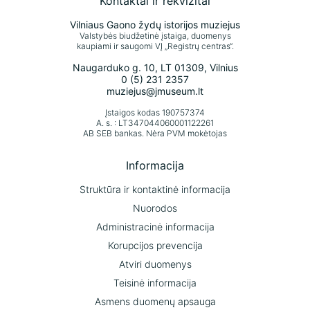
Kontaktai ir rekvizitai
Vilniaus Gaono žydų istorijos muziejus
Valstybės biudžetinė įstaiga, duomenys
kaupiami ir saugomi VĮ „Registrų centras“.
Naugarduko g. 10, LT 01309, Vilnius
0 (5) 231 2357
muziejus@jmuseum.lt
Įstaigos kodas 190757374
A. s. : LT347044060001122261
AB SEB bankas. Nėra PVM mokėtojas
Informacija
Struktūra ir kontaktinė informacija
Nuorodos
Administracinė informacija
Korupcijos prevencija
Atviri duomenys
Teisinė informacija
Asmens duomenų apsauga