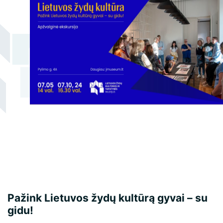
naudojimo taisyklės
Žako Lipšico muziejaus ekspozicija
Konsultacijų ir ekspertizių paslaugos
Pažink Lietuvos žydų kultūrą gyvai – su
gidu!