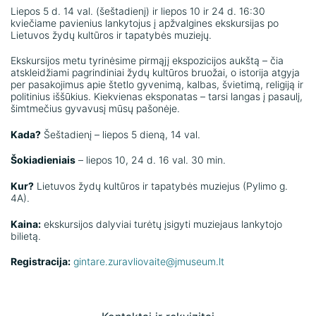
Liepos 5 d. 14 val. (šeštadienį) ir liepos 10 ir 24 d. 16:30
kviečiame pavienius lankytojus į apžvalgines ekskursijas po
Lietuvos žydų kultūros ir tapatybės muziejų.
Ekskursijos metu tyrinėsime pirmąjį ekspozicijos aukštą – čia
atskleidžiami pagrindiniai žydų kultūros bruožai, o istorija atgyja
per pasakojimus apie štetlo gyvenimą, kalbas, švietimą, religiją ir
politinius iššūkius. Kiekvienas eksponatas – tarsi langas į pasaulį,
šimtmečius gyvavusį mūsų pašonėje.
Kada?
Šeštadienį – liepos 5 dieną, 14 val.
Šokiadieniais
– liepos 10, 24 d. 16 val. 30 min.
Kur?
Lietuvos žydų kultūros ir tapatybės muziejus (Pylimo g.
4A).
Kaina:
ekskursijos dalyviai turėtų įsigyti muziejaus lankytojo
bilietą.
Registracija:
gintare.zuravliovaite@jmuseum.lt