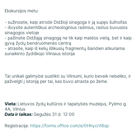
Ekskursijos metu:
- sužinosite, kaip atrodė Didžioji sinagoga ir ją supęs šulhoifas
- išvysite autentiškus archeologinius radinius, rastus buvusios
sinagogos vietoje
- pažinsite Didžiąją sinagogą ne tik kaip maldos vietą, bet ir kaip
gyvą žydų bendruomenės centrą
- atrasite, kaip iš kelių išlikusių fragmentų šiandien atkuriama
sunaikinto žydiškojo Vilniaus istorija
Tai unikali galimybė susitikti su Vilniumi, kurio beveik nebeliko, ir
pažvelgti į istoriją per tai, kas buvo atrasta po žeme.
Vieta:
Lietuvos žydų kultūros ir tapatybės muziejus, Pylimo g.
4A, Vilnius
Data ir laikas:
Gegužės 31 d.
12:00
Registracija:
https://forms.office.com/e/0Hhycn18sp