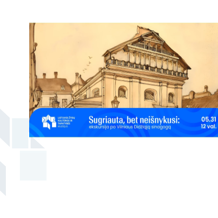
naudojimo taisyklės
Žako Lipšico muziejaus ekspozicija
Konsultacijų ir ekspertizių paslaugos