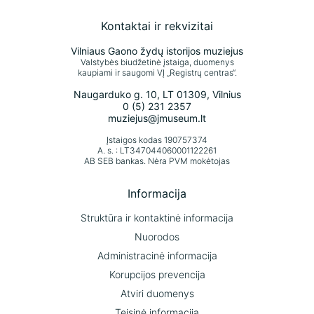
Kontaktai ir rekvizitai
Vilniaus Gaono žydų istorijos muziejus
Valstybės biudžetinė įstaiga, duomenys
kaupiami ir saugomi VĮ „Registrų centras“.
Naugarduko g. 10, LT 01309, Vilnius
0 (5) 231 2357
muziejus@jmuseum.lt
Įstaigos kodas 190757374
A. s. : LT347044060001122261
AB SEB bankas. Nėra PVM mokėtojas
Informacija
Struktūra ir kontaktinė informacija
Nuorodos
Administracinė informacija
Korupcijos prevencija
Atviri duomenys
Teisinė informacija