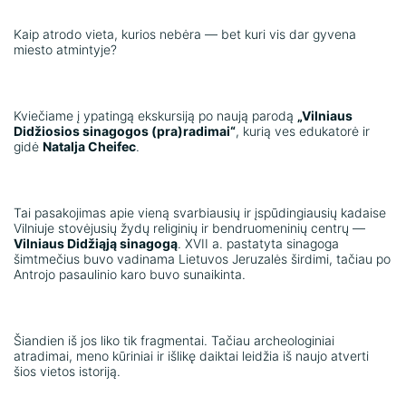
Kaip atrodo vieta, kurios nebėra — bet kuri vis dar gyvena
miesto atmintyje?
Kviečiame į ypatingą ekskursiją po naują parodą
„Vilniaus
Didžiosios sinagogos (pra)radimai“
, kurią ves edukatorė ir
gidė
Natalja Cheifec
.
Tai pasakojimas apie vieną svarbiausių ir įspūdingiausių kadaise
Vilniuje stovėjusių žydų religinių ir bendruomeninių centrų —
Vilniaus Didžiąją sinagogą
. XVII a. pastatyta sinagoga
šimtmečius buvo vadinama Lietuvos Jeruzalės širdimi, tačiau po
Antrojo pasaulinio karo buvo sunaikinta.
Šiandien iš jos liko tik fragmentai. Tačiau archeologiniai
atradimai, meno kūriniai ir išlikę daiktai leidžia iš naujo atverti
šios vietos istoriją.