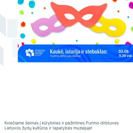
naudojimo taisyklės
Žako Lipšico muziejaus ekspozicija
Konsultacijų ir ekspertizių paslaugos
Kviečiame šeimas į kūrybines ir pažintines Purimo dirbtuves
Lietuvos žydų kultūros ir tapatybės muziejuje!