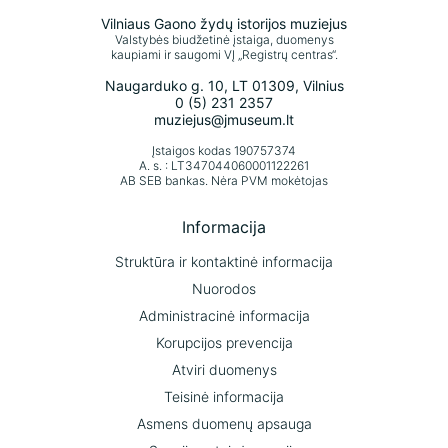
Vilniaus Gaono žydų istorijos muziejus
Valstybės biudžetinė įstaiga, duomenys
kaupiami ir saugomi VĮ „Registrų centras“.
Naugarduko g. 10, LT 01309, Vilnius
0 (5) 231 2357
muziejus@jmuseum.lt
Įstaigos kodas 190757374
A. s. : LT347044060001122261
AB SEB bankas. Nėra PVM mokėtojas
Informacija
Struktūra ir kontaktinė informacija
Nuorodos
Administracinė informacija
Korupcijos prevencija
Atviri duomenys
Teisinė informacija
Asmens duomenų apsauga