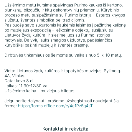
Užsiėmimo metu kursime spalvingas Purimo kaukes iš kartono,
plunksnų, blizgučių ir kitų dekoratyvinių priemonių. Kūrybinio
proceso metu susipažinsime su Purimo istorija – Esteros knygos
siužetu, šventės simbolika bei tradicijomis.
Pasipuošę savo sukurtomis kaukėmis leisimės į pažintinę kelionę
po muziejaus ekspoziciją – ieškosime objektų, susijusių su
Lietuvos žydų kultūra, ir siesime juos su Purimo istorijos
motyvais. Dalyvių lauks smagios užduotys, padėsiančios
kūrybiškai pažinti muziejų ir šventės prasmę.
Dirbtuvės tinkamiausios šeimoms su vaikais nuo 5 iki 10 metų.
Vieta: Lietuvos žydų kultūros ir tapatybės muziejus, Pylimo g.
4A, Vilnius.
Data: kovo 8 d.
Laikas: 11:30-12:30 val.
Užsiėmimo kaina – muziejaus bilietas.
Jeigu norite dalyvauti, prašome užsiregistruoti naudojant šią
formą:
https://forms.office.com/e/4e1Pz5q4sT
Kontaktai ir rekvizitai