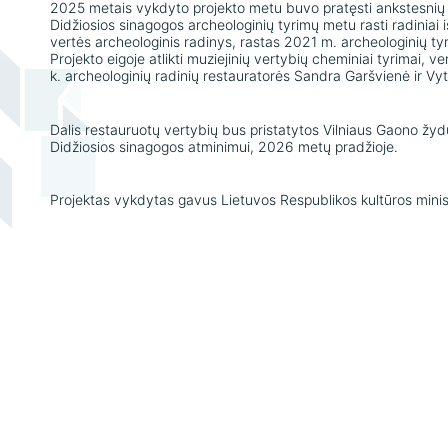
2025 metais vykdyto projekto metu buvo pratęsti ankstesnių m
Didžiosios sinagogos archeologinių tyrimų metu rasti radiniai iš 
vertės archeologinis radinys, rastas 2021 m. archeologinių tyr
Projekto eigoje atlikti muziejinių vertybių cheminiai tyrimai,
k. archeologinių radinių restauratorės Sandra Garšvienė ir V
Dalis restauruotų vertybių bus pristatytos Vilniaus Gaono žydų
Didžiosios sinagogos atminimui, 2026 metų pradžioje.
Projektas vykdytas gavus Lietuvos Respublikos kultūros minis