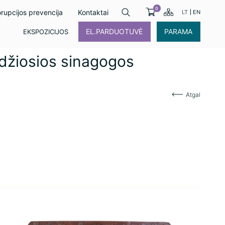
0
rupcijos prevencija
Kontaktai
LT
EN
EL.PARDUOTUVĖ
PARAMA
EKSPOZICIJOS
Didžiosios sinagogos
Atgal