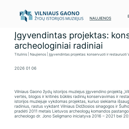
NAUJIENOS
Įgyvendintas projektas: kons
archeologiniai radiniai
Titulinis
Naujienos
Įgyvendintas projektas: konservuoti ir restauruoti 
2026 01 06
Vilniaus Gaono žydų istorijos muziejus įgyvendino projektą „Vi
vertės, blogos ir kritinės būklės radinių konservavimas ir rest
istorijos muziejuje vykdomas projektas, kuriuo siekiama išsaugo
radinius, rastus vykdant Vilniaus Didžiosios sinagogos ir Šulh
pradėti 2011 metais Lietuvos archeologų komandos pastangomis
archeologo dr. Jono Seligmano iniciatyva 2016 – 2021 bei 2