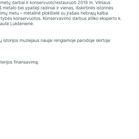
etų darbai ir konservuoti/restauruoti 2019 m. Vilniaus
metalo bei ypatieji radiniai ir vienas, išskirtinės istorinės
imų metu – metalinė plokštelė su įrašais hebrajų kalba.
 vertybės konservuotos. Konservavimo darbus atliko eksperto k.
ytautė Lukšėnienė.
 istorijos muziejaus naujai rengiamoje parodoje skirtoje
terijos finansavimą.