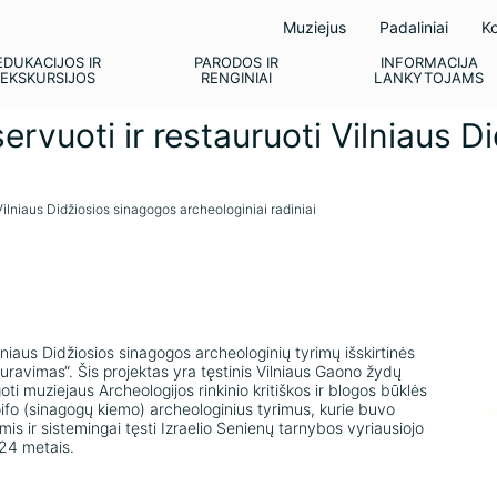
Muziejus
Padaliniai
Ko
EDUKACIJOS IR
PARODOS IR
INFORMACIJA
EKSKURSIJOS
RENGINIAI
LANKYTOJAMS
ervuoti ir restauruoti Vilniaus 
Vilniaus Didžiosios sinagogos archeologiniai radiniai
lniaus Didžiosios sinagogos archeologinių tyrimų išskirtinės
auravimas“. Šis projektas yra tęstinis Vilniaus Gaono žydų
ti muziejaus Archeologijos rinkinio kritiškos ir blogos būklės
oifo (sinagogų kiemo) archeologinius tyrimus, kurie buvo
 ir sistemingai tęsti Izraelio Senienų tarnybos vyriausiojo
024 metais.