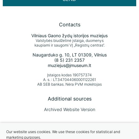
Contacts
Vilniaus Gaono žydų istorijos muziejus
Valstybės biudžetinė įstaiga, duomenys
kaupiami ir saugomi VĮ „Registrų centras“.
Naugarduko g. 10, LT 01309, Vilnius
(8 5) 231 2357
muziejus@jmuseum.lt
Įstaigos kodas 190757374
A. s. : LT347044060001122261
AB SEB bankas. Nėra PVM mokėtojas
Additional sources
Archived Website Version
We value your opinion
Our website uses cookies. We use these cookies for statistical and
marketing purposes.