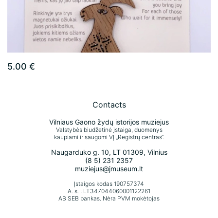
5.00 €
Contacts
Vilniaus Gaono žydų istorijos muziejus
Valstybės biudžetinė įstaiga, duomenys
kaupiami ir saugomi VĮ „Registrų centras“.
Naugarduko g. 10, LT 01309, Vilnius
(8 5) 231 2357
muziejus@jmuseum.lt
Įstaigos kodas 190757374
A. s. : LT347044060001122261
AB SEB bankas. Nėra PVM mokėtojas