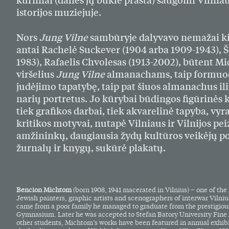
kūriniai (dalies jų būklė prasta) saugomi Vilni
istorijos muziejuje.
Nors
Jung Vilne
sambūryje dalyvavo nemažai kit
antai Rachelė Suckever (1904 arba 1909-1943), Š
1983), Rafaelis Chvolesas (1913-2002), būtent 
viršelius
Jung Vilne
almanachams, taip formuod
judėjimo tapatybę, taip pat šiuos almanachus il
narių portretus. Jo kūrybai būdingos figūrinės 
tiek grafikos darbai, tiek akvarelinė tapyba, vyr
kritikos motyvai, nutapė Vilniaus ir Vilnijos pe
amžininkų, daugiausia žydų kultūros veikėjų po
žurnalų ir knygų, sukūrė plakatų.
Bencion Michtom
(born 1908, 1941 macerated in Vilnius) – one of the
Jewish painters, graphic artists and scenographers of interwar Vilni
came from a poor family he managed to graduate from the prestigiou
Gymnasium. Later he was accepted to Stefan Batory University Fine A
other students, Michtom’s works have been featured in annual exhibi