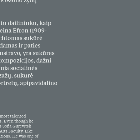
aus Gaono žydų
ų dailininkų, kaip
eina Efron (1909-
Michtomas sukūrė
amas ir paties
iustravo, yra sukūręs
kompozicijos, dažni
auja socialinės
izažų, sukūrė
rtretų, apipavidalino
 most talented
us. Even though he
s Sofia Gurevitsh
rts Faculty. Like
tions. He was one of