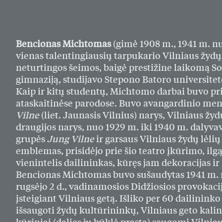
Bencionas Michtomas
(gimė 1908 m., 1941 m. nu
vienas talentingiausių tarpukario Vilniaus žydų 
neturtingos šeimos, baigė prestižine laikomą So
gimnaziją, studijavo Stepono Batoro universiteto
Kaip ir kitų studentų, Michtomo darbai buvo p
ataskaitinėse parodose. Buvo avangardinio me
Vilne
(liet. Jaunasis Vilnius) narys, Vilniaus žy
draugijos narys, nuo 1929 m. iki 1940 m. dalyva
grupės
Jung Vilne
ir garsaus Vilniaus žydų lėlių
emblemas, prisidėjo prie šio teatro įkūrimo, ilg
vienintelis dailininkas, kūręs jam dekoracijas ir 
Bencionas Michtomas buvo sušaudytas 1941 m. r
rugsėjo 2 d., vadinamosios Didžiosios provokaci
įsteigiant Vilniaus getą. Išliko per 60 dailinink
išsaugoti žydų kultūrininkų, Vilniaus geto kalin