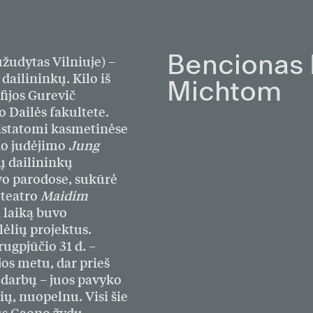
žudytas Vilniuje) –
Bencionas
dailininkų. Kilo iš
Michtom
fijos Gurevič
 Dailės fakultete.
ristatomi kasmetinėse
no judėjimo
Jung
dų dailininkų
vo parodose, sukūrė
 teatro
Maidim
ą laiką buvo
lėlių projektus.
ugpjūčio 31 d. –
jos metu, dar prieš
o darbų – juos pavyko
ių, nuopelnu. Visi šie