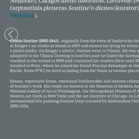
Niujorke), Čikagos meno institutas. Lietuvoje 1
tarptautinis pleneras
Soutine’o dienos
(kurator
Vozbinas
).
Chaïm Soutine (1893-1943
), originally from the town of Smilavichy (n
at Krüger’s art studio in Minsk in 1907 and earned his living by reto
a photo studio. On Krüger’s advice, Soutine went to Vilnius. He was
admitted to the Vilnius Drawing School because he failed the drawi
enrolled in the school in 1909 and continued his studies there until 191
traveled to Paris, where he joined his friend Pinchus Krémègne at the 
Ruche. From WW2 he lived in hiding from the Nazis in various place
Drama, expressive forms, emotional brushstrokes and intense colorin
of Soutine’s work. His works are housed at the Museum of Modern Art 
National Gallery of Art in Washington, the Metropolitan Museum of 
Modern Art (both in New York) and the Art Institute of Chicago. In Li
international live painting Soutine Days (curated by Aleksandras Voz
1998-2014.