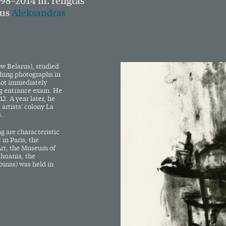
998–2014 m. rengtas
ius
Aleksandras
ow Belarus), studied
uching photographs in
 not immediately
ng entrance exam. He
2. A year later, he
artists’ colony La
s.
g are characteristic
in Paris, the
Art, the Museum of
thuania, the
binas) was held in