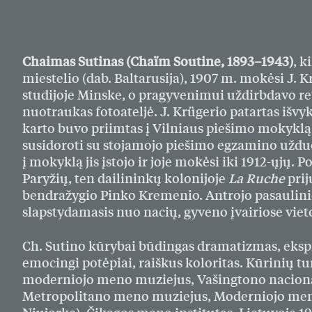
Chaimas Sutinas (Chaïm Soutine, 1893–1943)
, k
miestelio (dab. Baltarusija), 1907 m. mokėsi J. 
studijoje
Minske, o pragyvenimui uždirbdavo r
nuotraukas fotoateljė. J. Krügerio patartas išvyko
karto buvo priimtas į Vilniaus piešimo mokykl
susidoroti su stojamojo piešimo egzamino uždu
į mokyklą jis įstojo ir joje mokėsi iki 1912-ųjų. P
Paryžių, ten dailininkų kolonijoje
La Ruche
prij
bendražygio Pinko Kremenio. Antrojo pasaulin
slapstydamasis nuo nacių, gyveno įvairiose viet
Ch. Sutino kūrybai būdingas dramatizmas, eksp
emocingi potėpiai, raiškus koloritas. Kūrinių tu
moderniojo meno muziejus, Vašingtono nacionali
Metropolitano meno muziejus, Moderniojo men