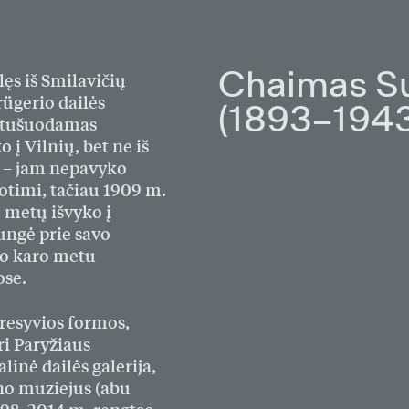
ilęs iš Smilavičių
Chaimas Su
Krügerio
dailės
(1893–1943
etušuodamas
 į Vilnių, bet ne iš
ą – jam nepavyko
otimi, tačiau 1909 m.
o metų išvyko į
ungė prie savo
io karo metu
ose.
resyvios formos,
ri Paryžiaus
nė dailės galerija,
o muziejus (abu