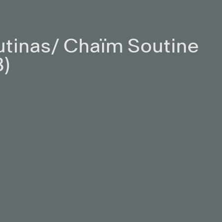
tinas/ Chaïm Soutine
)